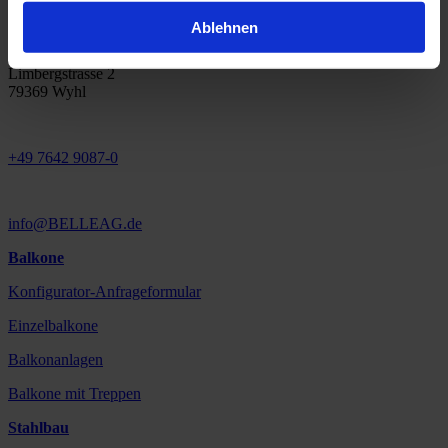
Ablehnen
BELLE AG
Limbergstrasse 2
79369 Wyhl
+49 7642 9087-0
info@BELLEAG.de
Balkone
Konfigurator-Anfrageformular
Einzelbalkone
Balkonanlagen
Balkone mit Treppen
Stahlbau