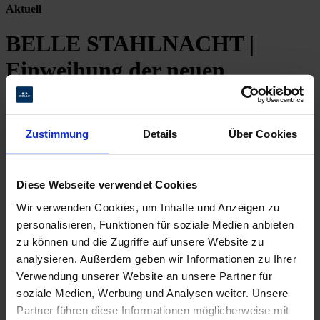
Aktuell
BELLE STAHLNACHT |
Einweihung der neuen
Stahlhalle in Wyhl
Zustimmung
Details
Über Cookies
Aktuelles
BELLE STAHLNACHT | Einweihung der neuen
Diese Webseite verwendet Cookies
Stahlhalle in Wyhl
Wir verwenden Cookies, um Inhalte und Anzeigen zu
personalisieren, Funktionen für soziale Medien anbieten
Benedikt Belle, Gründer und Vorstand der BELLE AG konnte 440
zu können und die Zugriffe auf unsere Website zu
Gäste aus Kunden, Geschäftspartnern, Mitarbeitern, Freunden und
Familie zu diesem besonderen Event am Samstagabend, den 13.
analysieren. Außerdem geben wir Informationen zu Ihrer
April 2024 in der neuen Produktionshalle mit 1.200 qm am Standort
Verwendung unserer Website an unsere Partner für
Wyhl begrüßen.
soziale Medien, Werbung und Analysen weiter. Unsere
In seiner Begrüßungsrede berichtete er chronologisch über das
Partner führen diese Informationen möglicherweise mit
Wachstum des Unternehmens. Es war ein Kindheitstraum der wahr