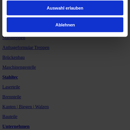
Auswahl erlauben
Balkonanlagen
Balkone mit Treppen
Ablehnen
Stahlbau
Stahltreppen
Anfrageformular Treppen
Brückenbau
Maschinengestelle
Stahltec
Laserteile
Brennteile
Kanten | Biegen | Walzen
Bauteile
Unternehmen