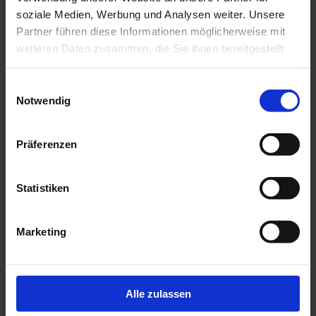
soziale Medien, Werbung und Analysen weiter. Unsere
Partner führen diese Informationen möglicherweise mit
weiteren Daten zusammen, die Sie ihnen bereitgestellt
haben oder die sie im Rahmen Ihrer Nutzung der Dienste
gesammelt haben.
Einwilligungsauswahl
Notwendig
BELLE AG
Limbergstrasse 2
Präferenzen
79369 Wyhl
Statistiken
+49 7642 9087-0
Marketing
info@BELLEAG.de
Balkone
Konfigurator-Anfrageformular
Alle zulassen
Einzelbalkone