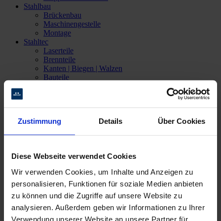
Stahlbau
Brückenbau
Maschinengestelle
Montage
Stahltec
Laserteile
Brennteile
Kanten | Biegen | Walzen
Bauteile
Unternehmen
Leitbild
Qualifikationen
Teamgeist
Zustimmung
Details
Über Cookies
BELLE engagiert sich
Top 100-Innovationsaward
Einkaufsbedingungen
AGB
Diese Webseite verwendet Cookies
Jobs
Offene Stellen
Wir verwenden Cookies, um Inhalte und Anzeigen zu
Ausbildung
personalisieren, Funktionen für soziale Medien anbieten
STARTER-Magazin
Aktuelles
zu können und die Zugriffe auf unsere Website zu
Kontakt
analysieren. Außerdem geben wir Informationen zu Ihrer
Ansprechpartner
Verwendung unserer Website an unsere Partner für