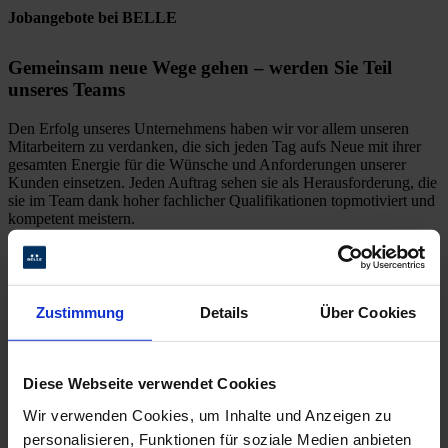
Jobangebote bei BELLE
Gemeinsam neue Wege gehen – werden Sie Teil
unseres Teams
Den Erfolg unseres Unternehmens haben wir vor allem unseren
Mitarbeitern zu verdanken, die sich jeden Tag aufs Neue mit ihrer
gesamten Energie für die Wünsche und Anforderungen unserer
Kunden einsetzen. Jeden Auftrag sehen sie als Herausforderung, die
sie im Team dank hoher fachlicher Qualifikationen topmotiviert und
kompetent meistern.
Direkt zu den offenen Stellen
Zustimmung
Details
Über Cookies
Diese Webseite verwendet Cookies
Wir verwenden Cookies, um Inhalte und Anzeigen zu
personalisieren, Funktionen für soziale Medien anbieten