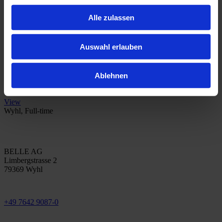
Alle zulassen
Mitarbeiter Edelstahlbearbeitung (m/w) · Vollzeit
View
Auswahl erlauben
Wyhl
Ablehnen
Sekretärin (m/w)
View
Wyhl
,
Full-time
BELLE AG
Limbergstrasse 2
79369 Wyhl
+49 7642 9087-0