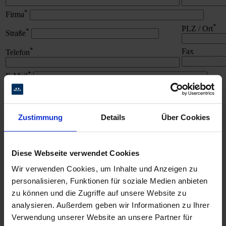
*
Firma
*
PLZ / Ort
*
Straße
*
Fax
Telefon
*
E-Mail
Ihre Mitteilung
Zustimmung
Details
Über Cookies
Die Leistungen der BELLE AG interessieren mich. Bitte rufen
Diese Webseite verwendet Cookies
Sie mich zur Vereinbarung eines Beratungsgesprächs zurück.
Wir verwenden Cookies, um Inhalte und Anzeigen zu
Ich habe die
Datenschutzbestimmungen
gelesen und stimme diesen
*
personalisieren, Funktionen für soziale Medien anbieten
zu
zu können und die Zugriffe auf unsere Website zu
analysieren. Außerdem geben wir Informationen zu Ihrer
Verwendung unserer Website an unsere Partner für
Ihre Ansprechpartner