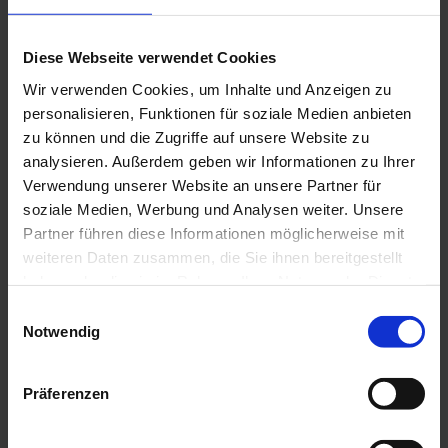
Aktuell
BELLE bewegt …
Diese Webseite verwendet Cookies
Wir verwenden Cookies, um Inhalte und Anzeigen zu
personalisieren, Funktionen für soziale Medien anbieten
Aktuelles
zu können und die Zugriffe auf unsere Website zu
analysieren. Außerdem geben wir Informationen zu Ihrer
BELLE bewegt …
Verwendung unserer Website an unsere Partner für
Wegweiser ins Berufsleben
soziale Medien, Werbung und Analysen weiter. Unsere
Partner führen diese Informationen möglicherweise mit
Firma BELLE kooperiert mit Stefan-Zweig-Realschule und
weiteren Daten zusammen, die Sie ihnen bereitgestellt
Werkrealschule Nördlicher Kaiserstuhl.
haben oder die sie im Rahmen Ihrer Nutzung der Dienste
Die Endinger Stefan-Zweig-Realschule und die Werkrealschule
gesammelt haben.
Nördlicher Kaiserstuhl haben in Sachen Berufsausbildung ihrer
Einwilligungsauswahl
Schüler einen neuen Partner: Die Rektoren Uwe Lipp und Frank
Notwendig
Klauser unterzeichneten am Montag einen Kooperationsvertrag mit
der Wyhler Firma BELLE.
Weiterlesen
.
Präferenzen
Quelle: Badische Zeitung (Wyhl) vom 09. Mai 2018