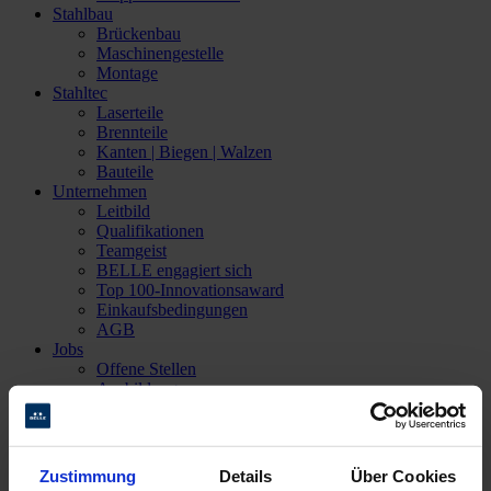
Stahlbau
Brückenbau
Maschinengestelle
Montage
Stahltec
Laserteile
Brennteile
Kanten | Biegen | Walzen
Bauteile
Unternehmen
Leitbild
Qualifikationen
Teamgeist
BELLE engagiert sich
Top 100-Innovationsaward
Einkaufsbedingungen
AGB
Jobs
Offene Stellen
Ausbildung
STARTER-Magazin
Aktuelles
Kontakt
Ansprechpartner
Zustimmung
Details
Über Cookies