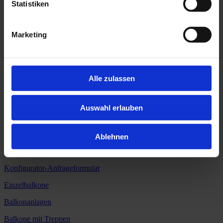
zurück
Statistiken
< ZURÜCK ZUR ÜBERSICHT
Marketing
BELLE AG
Limbergstrasse 2
79369 Wyhl
Alle zulassen
+49 7642 9087-0
Auswahl erlauben
info@BELLEAG.de
Ablehnen
Balkone
Konfigurator-Anfrageformular
Einzelbalkone
Balkonanlagen
Balkone mit Treppen