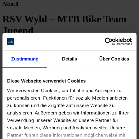
Aktuell
RSV Wyhl – MTB Bike Team
Jugend
Aktuelles
Zustimmung
Details
Über Cookies
RSV Wyhl – MTB Bike Team Jugend
BELLE AG unterstützt die Radjugend.
Im Herbst 2015 beschloss
Diese Webseite verwendet Cookies
der RSV Wyhl unter der Führung von Harald Arnold, ein Jugend
MTB Bike-TEAM zu gründen. Einmal wöchentlich traf man sich
Wir verwenden Cookies, um Inhalte und Anzeigen zu
auf dem Übungsplatz/Crossgelände zum Training. Dabei standen
der Spaß und das Techniktraining im Vordergrund.
personalisieren, Funktionen für soziale Medien anbieten
zu können und die Zugriffe auf unsere Website zu
Seit dem April 2016 trainiert die Jugend des RSV an zwei Tagen,
analysieren. Außerdem geben wir Informationen zu Ihrer
jeweils mittwochs und freitags. Mittlerweile nehmen die Fahrer an
verschiedenen Rennturnieren teil. Allen bereitet dies viel Spaß und
Verwendung unserer Website an unsere Partner für
Freude.
soziale Medien, Werbung und Analysen weiter. Unsere
Partner führen diese Informationen möglicherweise mit
Gerne heißen Sie weitere junge Biker im Team willkommen. Zum