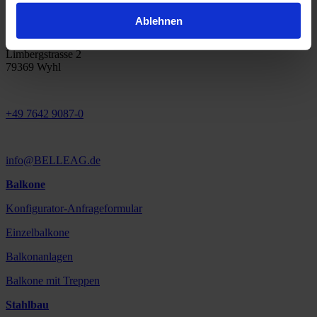
Ablehnen
BELLE AG
Limbergstrasse 2
79369 Wyhl
+49 7642 9087-0
info@BELLEAG.de
Balkone
Konfigurator-Anfrageformular
Einzelbalkone
Balkonanlagen
Balkone mit Treppen
Stahlbau