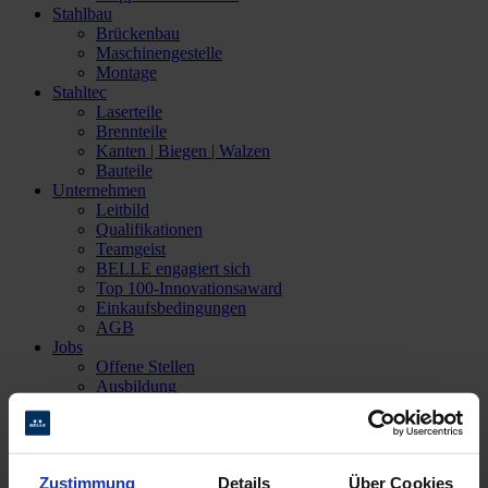
Stahlbau
Brückenbau
Maschinengestelle
Montage
Stahltec
Laserteile
Brennteile
Kanten | Biegen | Walzen
Bauteile
Unternehmen
Leitbild
Qualifikationen
Teamgeist
BELLE engagiert sich
Top 100-Innovationsaward
Einkaufsbedingungen
AGB
Jobs
Offene Stellen
Ausbildung
STARTER-Magazin
Aktuelles
Kontakt
Ansprechpartner
Zustimmung
Details
Über Cookies