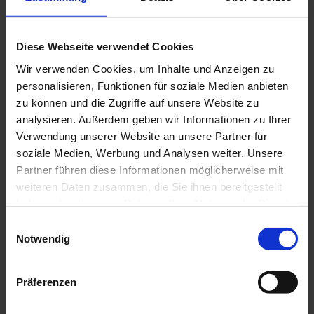
Aktuell
Wiederholungserfolg!
Diese Webseite verwendet Cookies
Wir verwenden Cookies, um Inhalte und Anzeigen zu
personalisieren, Funktionen für soziale Medien anbieten
Aktuelles
zu können und die Zugriffe auf unsere Website zu
Wiederholungserfolg!
analysieren. Außerdem geben wir Informationen zu Ihrer
Verwendung unserer Website an unsere Partner für
Nach 2017 konnten wir dieses Jahr beim Business Run in
soziale Medien, Werbung und Analysen weiter. Unsere
Bahlingen das gleiche Ergebnis einlaufen.
Partner führen diese Informationen möglicherweise mit
Platz 3 in der Einzelwertung
weiteren Daten zusammen, die Sie ihnen bereitgestellt
Platz 1 in der Mannschaftswertung
haben oder die sie im Rahmen Ihrer Nutzung der Dienste
Am nächsten Tag fand das BELLE Kriterium das der RSV Wyhl
gesammelt haben.
Einwilligungsauswahl
ausgetragen hat statt.
Notwendig
Das Rennen konnte das Team BELLE Stahlbau gewinnen.
Zeitgleich fand der 5 tägige Rheincup vom SC Wyhl statt. Dort
konnte der SC Wyhl das Turnier gewinnen und somit den Pokal mit
Präferenzen
nach Hause nehmen. Den Pokal stiftete erstmals Bürgermeister
Ferdinand Burger.