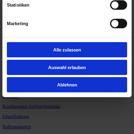
Statistiken
zurück
< ZURÜCK ZUR ÜBERSICHT
Marketing
BELLE AG
Limbergstrasse 2
79369 Wyhl
Alle zulassen
+49 7642 9087-0
Auswahl erlauben
Ablehnen
info@BELLEAG.de
Balkone
Konfigurator-Anfrageformular
Einzelbalkone
Balkonanlagen