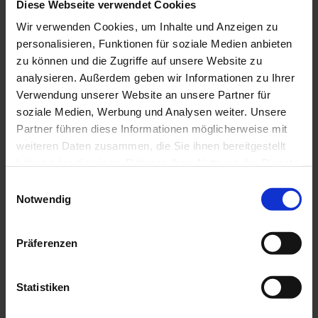
Diese Webseite verwendet Cookies
Aktuell
Wir verwenden Cookies, um Inhalte und Anzeigen zu
Zwei Podestplätze für das
personalisieren, Funktionen für soziale Medien anbieten
zu können und die Zugriffe auf unsere Website zu
BELLE-Biketeam!
analysieren. Außerdem geben wir Informationen zu Ihrer
Verwendung unserer Website an unsere Partner für
soziale Medien, Werbung und Analysen weiter. Unsere
Aktuelles
Partner führen diese Informationen möglicherweise mit
Zwei Podestplätze für das BELLE-Biketeam!
weiteren Daten zusammen, die Sie ihnen bereitgestellt
haben oder die sie im Rahmen Ihrer Nutzung der Dienste
Manuel und Mike Müller holen Bronze!
gesammelt haben.
Einwilligungsauswahl
Lesen Sie hier weiter: Kaiserstühler-Wochenbericht (Ausgabe
Notwendig
21/2017):
Das BELLE-Bike-Team beim
Waldhausmarathon
.
Präferenzen
zurück
< ZURÜCK ZUR ÜBERSICHT
Statistiken
BELLE AG