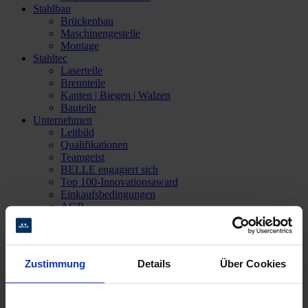
Stahlbau
Brückenbau
Maschinengestelle
Montage
Stahltec
Laserteile
Brennteile
Kanten | Biegen | Walzen
Bauteile
Unternehmen
Leitbild
Qualifikationen
Teamgeist
BELLE engagiert sich
Top 100-Innovationsaward
Einkaufsbedingungen
AGB
Jobs
Offene Stellen
Ausbildung
STARTER-Magazin
Zustimmung
Details
Über Cookies
Aktuelles
Kontakt
Ansprechpartner